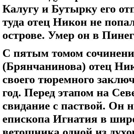
Калугу и Бутырку его от
туда отец Никон не попа
острове. Умер он в Пинег
С пятым томом сочинени
(Брянчанинова) отец Ник
своего тюремного заключе
год. Перед этапом на Се
свидание с паствой. Он 
епископа Игнатия в шир
ветошника одной из духо