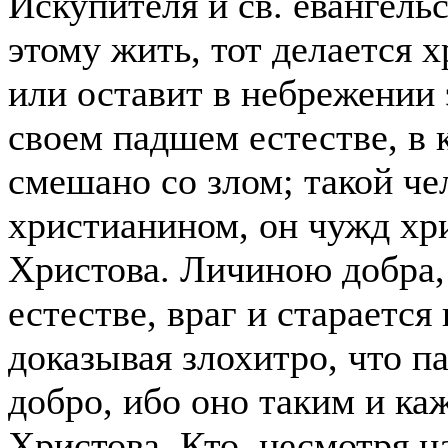
Искупителя и св. евангель
этому жить, тот делается х
или оставит в небрежении э
своем падшем естестве, в 
смешано со злом; такой че
христианином, он чужд хр
Христова. Личиною добра,
естестве, враг и старается
доказывая злохитро, что п
добро, ибо оно таким и каж
Христова. Кто, несмотря н