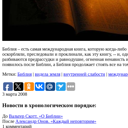
Библия – есть самая международная книга, которую когда-либ
оскорбляли, преследовали и проклинали, как эту книгу, -- и, о
разбиваются предрассудки и
равнодушие, огненная ненависть и
появилось после Библии, а Библия продолжает стоять все на т
Метки:
Библия
|
видела земля
|
внутренней слабости
|
междунар
3 марта 2008
Новости в хронологическом порядке:
До
Вальтер Скотт. «О Библии»
После
Александр Онов. «Каждый неповторим»
1 комментарий