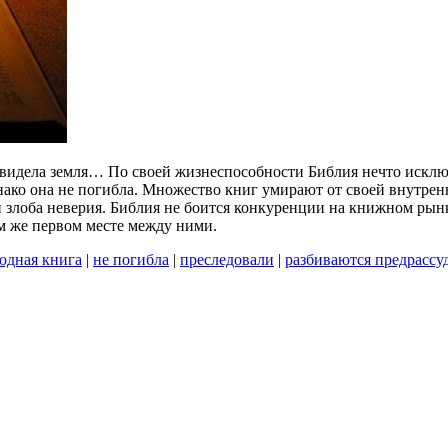
о видела земля… По своей жизнеспособности Библия нечто исключ
днако она не погибла. Множество книг умирают от своей внутренн
 злоба неверия. Библия не боится конкуренции на книжном рын
ом же первом месте между ними.
одная книга
|
не погибла
|
преследовали
|
разбиваются предрассу