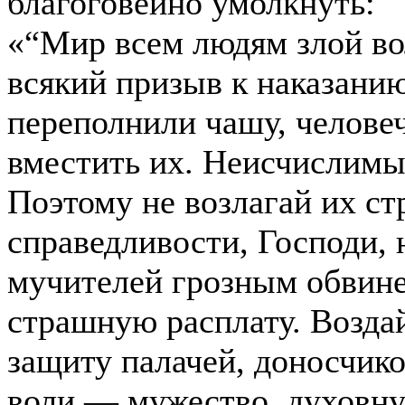
благоговейно умолкнуть:
«“Мир всем людям злой вол
всякий призыв к наказани
переполнили чашу, человеч
вместить их. Неисчислимы
Поэтому не возлагай их ст
справедливости, Господи, 
мучителей грозным обвине
страшную расплату. Воздай
защиту палачей, доносчико
воли — мужество, духовну