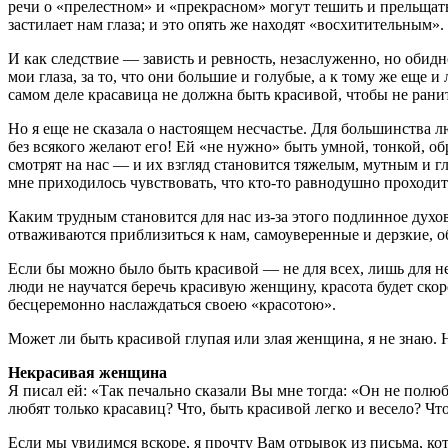
речи о «прелестном» и «прекрасном» могут тешить и прельщат
застилает нам глаза; и это опять же находят «восхитительным».
И как следствие — зависть и ревность, незаслуженно, но обидн
мои глаза, за то, что они большие и голубые, а к тому же еще и
самом деле красавица не должна быть красивой, чтобы не ранит
Но я еще не сказала о настоящем несчастье. Для большинства л
без всякого желают его! Ей «не нужно» быть умной, тонкой, о
смотрят на нас — и их взгляд становится тяжелым, мутным и г
мне приходилось чувствовать, что кто-то равнодушно проходит
Каким трудным становится для нас из-за этого подлинное дух
отваживаются приблизиться к нам, самоуверенные и дерзкие, о
Если бы можно было быть красивой — не для всех, лишь для не
люди не научатся беречь красивую женщину, красота будет ско
бесцеремонно наслаждаться своею «красотою».
Может ли быть красивой глупая или злая женщина, я не знаю. 
Некрасивая женщина
Я писал ей: «Так печально сказали Вы мне тогда: «Он не полюб
любят только красавиц? Что, быть красивой легко и весело? Что
Если мы увидимся вскоре, я прочту Вам отрывок из письма, кот