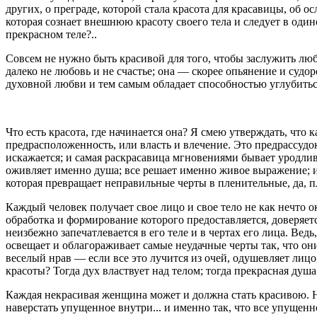
других, о преграде, которой стала красота для красавицы, об
которая сознает внешнюю красоту своего тела и следует в один
прекрасном теле?..
Совсем не нужно быть красивой для того, чтобы заслужить лю
далеко не любовь и не счастье; она — скорее опьянение и судоро
духовной любви и тем самым обладает способностью углубиться
Что есть красота, где начинается она? Я смею утверждать, что
предрасположенность, или власть и влечение. Это предрассудок
искажается; и самая раскрасавица мгновениями бывает уродлив
оживляет именно душа; все решает именно живое выражение; и
которая превращает неправильные черты в пленительные, да, п
Каждый человек получает свое лицо и свое тело не как нечто о
обработка и формирование которого предоставляется, доверяется
неизбежно запечатлевается в его теле и в чертах его лица. Вед
освещает и облагораживает самые неудачные черты так, что они
веселый нрав — если все это лучится из очей, одушевляет лиц
красоты? Тогда дух властвует над телом; тогда прекрасная душ
Каждая некрасивая женщина может и должна стать красивою. Н
наверстать упущенное внутри... и именно так, что все упущенно