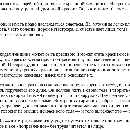
 ослеплении людей, об одиночестве красивой женщины... Искренн
очестве внутренней, духовной красоте. Ведь что может быть отвр
бовь и иметь право наслаждаться счастьем. Да, мужчины легко
га, часто болезнь, порой катастрофа. И счастье дает лишь тогда,
 и созреть до любви.
 каждая женщина может быть красивою и может стать красивою; и е
, что красота всегда предстает раскрытой, положительной и сов
ой. Предрассудок также и то, что определение красоты можно св
менно внутренняя красота делает внешнюю гармоничность истин
ленительно красивые, изменяет и освещает их.
кончательное, раз навсегда завершенное, а скорее как исходную 
, поручается его душе. Он должен жить в своем теле и творить е
ь, как говорил Гете: «Что внутри — то и снаружи». Внутреннее у
 становятся незаметными. Внутренняя гармония, доброта, достои
о, управляет движениями, кто видит тогда математически непра
а говорит из внешне некрасивого тела — и тело выражает это — д
о — изнутри, только изнутри, не путем этих поверхностных вн
е и все «поправленное» без труда читается на лице.