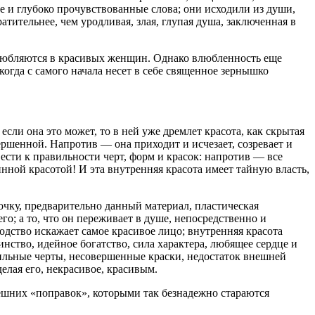
ие и глубоко прочувствованные слова; они исходили из души,
атительнее, чем уродливая, злая, глупая душа, заключенная в
 влюбляются в красивых женщин. Однако влюбленность еще
 когда с самого начала несет в себе священное зернышко
сли она это может, то в ней уже дремлет красота, как скрытая
ершенной. Напротив — она приходит и исчезает, созревает и
ести к правильности черт, форм и красок: напротив — все
ной красотой! И эта внутренняя красота имеет тайную власть,
точку, предварительно данный материал, пластическая
го; а то, что он переживает в душе, непосредственно и
родство искажает самое красивое лицо; внутренняя красота
нство, идейное богатство, сила характера, любящее сердце и
вильные черты, несовершенные краски, недостаток внешней
елая его, некрасивое, красивым.
ешних «поправок», которыми так безнадежно стараются