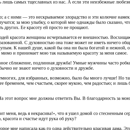
ь лишь самых тщеславных из нас. А если эти неизбежные любезн
о; а с ними — это нескрываемое злорадство и эти колючие намек
 лучатся; за мою улыбку, о которой мне однажды было сказано, чт
ь других. Ее красоту ей просто не прощают.
юдей красота женщины исчерпывается ее внешностью. Восхищаются
бразованной. С духовностью она тоже может не иметь ничего об
лупым. К нашей душе, какой бы она ни была богатой и нежной, 
 мимо и принимает мою так называемую красоту за меня самое.
овное сближение, подлинная дружба! Умные мужчины часто робки
бычно не знают ничего о духовности и дружбе.
многих, для избранных, возможно, было бы много лучше! Но так
рее бременем, чем счастьем, скорее мукою, чем радостью; и ли
На этот вопрос мне должны ответить Вы. В благодарность за мою
ит меня, ведь я некрасива!», что я ушел домой со стесненным с
, красота и счастье идут рука об руку?
орое мне написала как-то одна действительно красивая дама. Эт