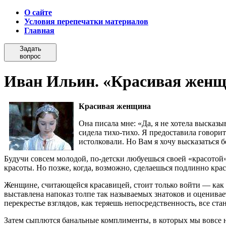
О сайте
Условия перепечатки материалов
Главная
Задать
вопрос
Иван Ильин. «Красивая женщ
Красивая женщина
Она писала мне: «Да, я не хотела высказы
сидела тихо-тихо. Я предоставила говорит
истолковали. Но Вам я хочу высказаться б
Будучи совсем молодой, по-детски любуешься своей «красотой».
красоты. Но позже, когда, возможно, сделаешься подлинно краси
Женщине, считающейся красавицей, стоит только войти — как с
выставлена напоказ толпе так называемых знатоков и оценивае
перекрестье взглядов, как теряешь непосредственность, все ст
Затем сыплются банальные комплименты, в которых мы вовсе 