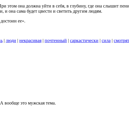
 этом она должна уйти в себя, в глубину, где она слышит пение
ши, и она сама будет цвести и светить другим людям.
достоин ее».
вь
|
люди
|
некрасивая
|
почтенный
|
саркастически
|
сила
|
смотрят
. А вообще это мужская тема.