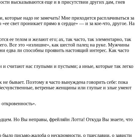
ости высказываются еще и в присутствии других дам, гнев
и, которые надо не замечать! Мне приходится расплачиваться за
о «ее свет проникает прямо в сердце» — и за кое-что, другое. На
 ее телом и желают его; ах, так часто, так элементарно, так
щего. Все это «излишне», как шестой палец на руке. Мужчины
они едва ли способны проявить настоящий интерес. Как часто
 и считают нас глупыми и пустыми; а иные, которые так легко
 не бывает. Поэтому я часто вынуждена говорить себе: пока
шь бесчувственные, ветреные женщины или глупые и злые умеют
 откровенность».
ердцем. Но Вы неправы, фрейляйн Лотта! Откуда Вы знаете, что
о было письмо-жалоба о нескромности, о тщеславии, о зависти