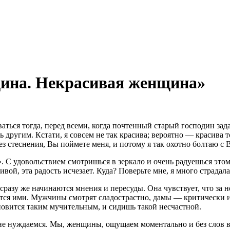
ина. Некрасивая женщина»
ваться тогда, перед всеми, когда почтенный старый господин за
ь другим. Кстати, я совсем не так красива; вероятно — красива
ез стеснения, Вы поймете меня, и потому я так охотно болтаю с 
 С удовольствием смотришься в зеркало и очень радуешься этому,
вой, эта радость исчезает. Куда? Поверьте мне, я много страдал
разу же начинаются мнения и пересуды. Она чувствует, что за 
тся ими. Мужчины смотрят сладострастно, дамы — критически ил
ановится таким мучительным, и сидишь такой несчастной.
не нуждаемся. Мы, женщины, ощущаем моментально и без слов в