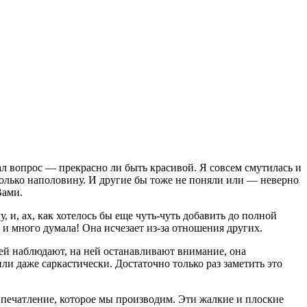
дал вопрос — прекрасно ли быть красивой. Я совсем смутилась и
 только наполовину. И другие бы тоже не поняли или
— неверно
Вами.
 и, ах, как хотелось бы еще чуть-чуть добавить до полной
а и много думала! Она исчезает из-за отношения других.
ней наблюдают, на ней останавливают внимание, она
и даже саркастически. Достаточно только раз заметить это
печатление, которое мы производим. Эти жалкие и плоские