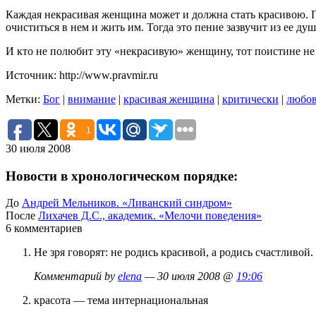
Каждая некрасивая женщина может и должна стать красивою. При
очиститься в нем и жить им. Тогда это пение зазвучит из ее ду
И кто не полюбит эту «некрасивую» женщину, тот поистине не 
Источник: http://www.pravmir.ru
Метки:
Бог
|
внимание
|
красивая женщина
|
критически
|
любо
1
30 июля 2008
Новости в хронологическом порядке:
До
Андрей Мельников. «Ливанский синдром»
После
Лихачев Д.С., академик. «Мелочи поведения»
6 комментариев
Не зря говорят: не родись красивой, а родись счастливой
Комментарий by
elena
— 30 июля 2008 @
19:06
красота — тема интернациональная