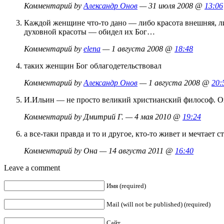
Комментарий by
Александр Онов
— 31 июля 2008 @
13:06
Каждой женщине что-то дано — либо красота внешняя, либ
духовной красоты — обидел их Бог…
Комментарий by
elena
— 1 августа 2008 @
18:48
таких женщин Бог облагодетельствовал
Комментарий by
Александр Онов
— 1 августа 2008 @
20:
И.Ильин — не просто великий христианский философ. О
Комментарий by Дмитрий Г. — 4 мая 2010 @
19:24
а все-таки правда и то и другое, кто-то живет и мечтает с
Комментарий by Она — 14 августа 2011 @
16:40
Leave a comment
Имя (required)
Mail (will not be published) (required)
Сайт